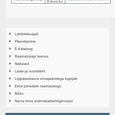
Boborenko
Lahtiolekuajad
Pikendamine
E-Kataloog
Raamatukapi teenus
Näitused
Laste-ja noorteleht
Ligipääsetavus erivajadustega lugejale
Eesti pimedate raamatukogu
Mirko
Narva linna andmekaitsetingimused