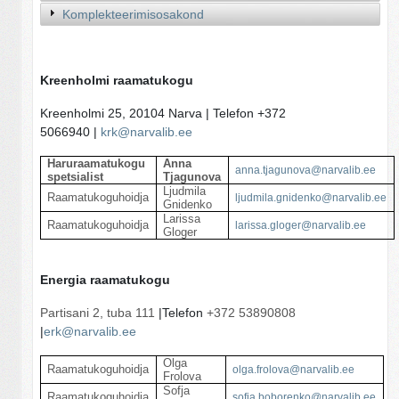
Komplekteerimisosakond
Kreenholmi raamatukogu
Kreenholmi 25, 20104 Narva | Telefon +372
5066940 |
krk@narvalib.ee
Haruraamatukogu
Anna
anna.tjagunova@narvalib.ee
spetsialist
Tjagunova
Ljudmila
Raamatukoguhoidja
ljudmila.gnidenko@narvalib.ee
Gnidenko
Larissa
Raamatukoguhoidja
larissa.gloger@narvalib.ee
Gloger
Energia raamatukogu
Partisani 2, tuba 111
|Telefon
+372 53890808
|
erk@narvalib.ee
Olga
Raamatukoguhoidja
olga.frolova@narvalib.ee
Frolova
Sofja
Raamatukoguhoidja
sofja.boborenko@narvalib.ee