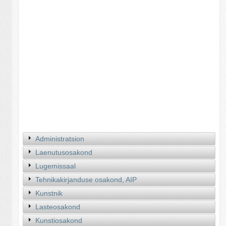
Administratsion
Laenutusosakond
Lugemissaal
Tehnikakirjanduse osakond, AIP
Kunstnik
Lasteosakond
Kunstiosakond