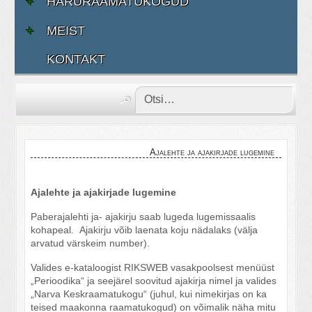
HARURAAMATUKOGUD
MEIST
KONTAKT
Ajalehte ja ajakirjade lugemine
Ajalehte ja ajakirjade lugemine
Paberajalehti ja- ajakirju saab lugeda lugemissaalis
kohapeal. Ajakirju võib laenata koju nädalaks (välja
arvatud värskeim number).
Valides e-kataloogist RIKSWEB vasakpoolsest menüüst
„Perioodika“ ja seejärel soovitud ajakirja nimel ja valides
„Narva Keskraamatukogu“ (juhul, kui nimekirjas on ka
teised maakonna raamatukogud) on võimalik näha mitu