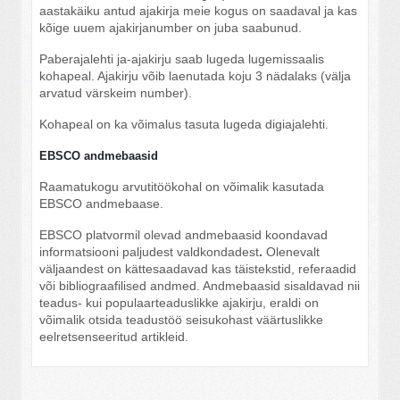
aastakäiku antud ajakirja meie kogus on saadaval ja kas
kõige uuem ajakirjanumber on juba saabunud.
Paberajalehti ja-ajakirju saab lugeda lugemissaalis
kohapeal. Ajakirju võib laenutada koju 3 nädalaks (välja
arvatud värskeim number).
Kohapeal on ka võimalus tasuta lugeda digiajalehti.
EBSCO andmebaasid
Raamatukogu arvutitöökohal on võimalik kasutada
EBSCO andmebaase.
EBSCO platvormil olevad andmebaasid koondavad
informatsiooni paljudest
valdkondadest
.
Olenevalt
väljaandest on kättesaadavad kas täistekstid, referaadid
või bibliograafilised andmed. Andmebaasid sisaldavad nii
teadus- kui populaarteaduslikke ajakirju, eraldi on
võimalik otsida teadustöö seisukohast väärtuslikke
eelretsenseeritud artikleid.