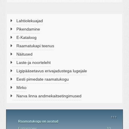
Lahtiolekuajad
Pikendamine
E-Kataloog
Raamatukapi teenus
Näitused
Laste-ja noorteleht
Ligipääsetavus erivajadustega lugejale
Eesti pimedate raamatukogu
Mirko
Narva linna andmekaitsetingimused
↑↑↑
Raamatukogu on avatud
Esmaspäev
10.00 - 19.00