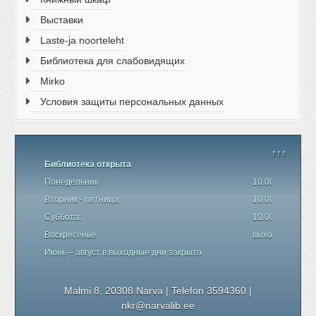
Выставки
Laste-ja noorteleht
Библиотека для слабовидящих
Mirko
Условия защиты персональных данных
↑↑↑
Библиотека открыта
Понедельник
10.00 - 19.00
Вторник - пятница
10.00 - 18.00
Суббота:
10.00 - 17.00
Воскресенье
выходной день
Июнь – август в выходные дни закрыто
Malmi 8, 20308 Narva | Telefon 3594360
|
nkr@narvalib.ee