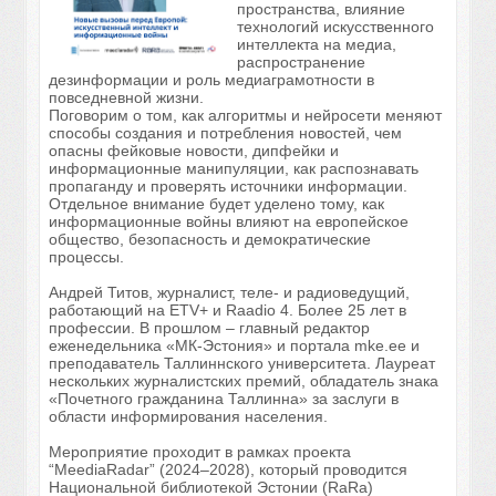
пространства, влияние
технологий искусственного
интеллекта на медиа,
распространение
дезинформации и роль медиаграмотности в
повседневной жизни.
Поговорим о том, как алгоритмы и нейросети меняют
способы создания и потребления новостей, чем
опасны фейковые новости, дипфейки и
информационные манипуляции, как распознавать
пропаганду и проверять источники информации.
Отдельное внимание будет уделено тому, как
информационные войны влияют на европейское
общество, безопасность и демократические
процессы.
Андрей Титов, журналист, теле- и радиоведущий,
работающий на
ETV
+ и
Raadio
4. Более 25 лет в
профессии. В прошлом – главный редактор
еженедельника «МК-Эстония» и портала
mke
.
ee
и
преподаватель Таллиннского университета. Лауреат
нескольких журналистских премий, обладатель знака
«Почетного гражданина Таллинна» за заслуги в
области информирования населения.
Мероприятие проходит в рамках проекта
“
MeediaRadar
” (2024–2028), который проводится
Национальной библиотекой Эстонии (
RaRa
)