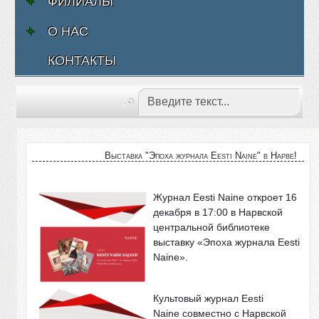
ФИЛИАЛЫ
О НАС
КОНТАКТЫ
Выставка "Эпоха журнала Eesti Naine" в Нарве!
Журнал
Eesti
Naine
откроет 16
декабря в 17:00 в Нарвской
центральной библиотеке
выставку
«Эпоха журнала
Eesti
Naine
».
Культовый журнал
Eesti
Naine
совместно с Нарвской