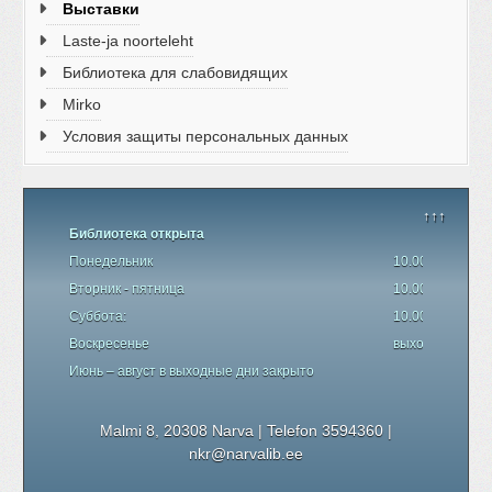
Выставки
Laste-ja noorteleht
Библиотека для слабовидящих
Mirko
Условия защиты персональных данных
↑↑↑
Библиотека открыта
Понедельник
10.00 - 19.00
Вторник - пятница
10.00 - 18.00
Суббота:
10.00 - 17.00
Воскресенье
выходной день
Июнь – август в выходные дни закрыто
Malmi 8, 20308 Narva | Telefon 3594360
|
nkr@narvalib.ee