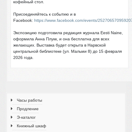
кофейный стол.
Присоединяйтесь к событию и в
Facebook
:
https
://
www
.
facebook
.
com
/
events
/25270657095920
Экспозицию подготовила редакция журнала
Eesti
Naine
,
оформила Анна Плукк, и она
бесплатна
для всех
желающих. Выставка будет открыта в Нарвской
центральной библиотеке (ул.
Мальми 8) до 15 февраля
2026 года.
Часы работы
Продление
Э-каталог
Книжный шкаф