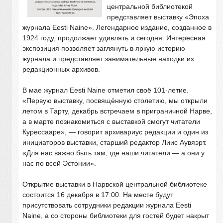
центральной библиотекой
представляет выставку «Эпоха
журнала
Eesti
Naine
». Легендарное издание, созданное в
1924 году, продолжает удивлять и сегодня. Интересная
экспозиция позволяет заглянуть в яркую историю
журнала и представляет занимательные находки из
редакционных архивов.
В мае журнал
Eesti
Naine
отметил своё 101-летие.
«Первую выставку, посвящённую столетию, мы открыли
летом в Тарту, декабрь встречаем в приграничной Нарве,
а в марте познакомиться с выставкой смогут читатели
Курессааре», — говорит архивариус редакции и один из
инициаторов выставки, старший редактор Лиис Аувяэрт.
«Для нас важно быть там, где наши читатели — а они у
нас по всей Эстонии».
Открытие выставки в Нарвской центральной библиотеке
состоится
16 декабря в 17:00. На месте будут
присутствовать сотрудники редакции журнала
Eesti
Naine
, а со стороны библиотеки для гостей будет накрыт