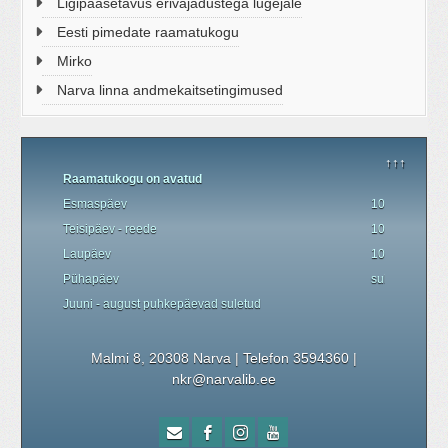
Ligipääsetavus erivajadustega lugejale
Eesti pimedate raamatukogu
Mirko
Narva linna andmekaitsetingimused
↑↑↑
Raamatukogu on avatud
Esmaspäev
10.00 - 19.00
Teisipäev - reede
10.00 - 18.00
Laupäev
10.00 - 17.00
P
ü
hapäev
suletud
Juuni - august
puhkepäevad
suletud
Malmi 8, 20308 Narva | Telefon 3594360
|
nkr@narvalib.ee