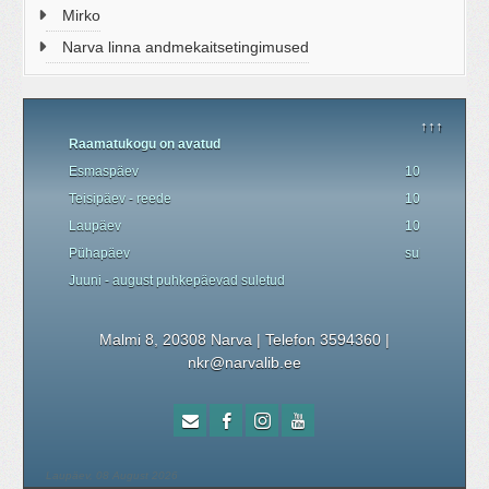
Mirko
Narva linna andmekaitsetingimused
↑↑↑
Raamatukogu on avatud
Esmaspäev
10.00 - 19.00
Teisipäev - reede
10.00 - 18.00
Laupäev
10.00 - 17.00
P
ü
hapäev
suletud
Juuni - august
puhkepäevad
suletud
Malmi 8, 20308 Narva | Telefon 3594360
|
nkr@narvalib.ee
Laupäev, 08 August 2026