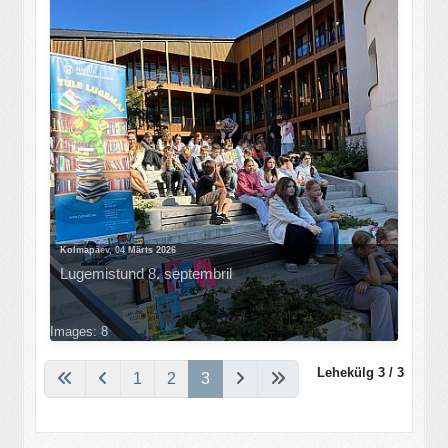
Kolmapäev, 04 Märts 2026
Lugemistund 8. septembril
Images: 8
Lehekülg 3 / 3
1
2
3