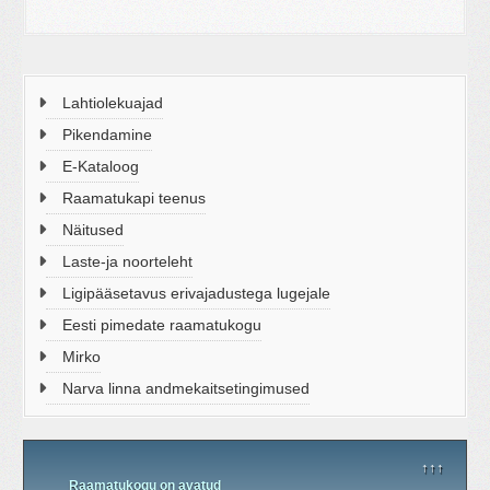
Lahtiolekuajad
Pikendamine
E-Kataloog
Raamatukapi teenus
Näitused
Laste-ja noorteleht
Ligipääsetavus erivajadustega lugejale
Eesti pimedate raamatukogu
Mirko
Narva linna andmekaitsetingimused
↑↑↑
Raamatukogu on avatud