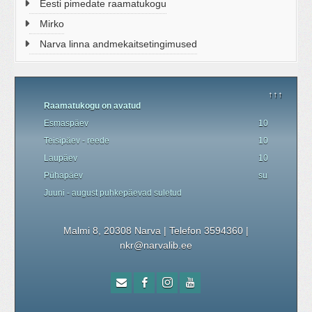
Eesti pimedate raamatukogu
Mirko
Narva linna andmekaitsetingimused
↑↑↑
Raamatukogu on avatud
Esmaspäev
10.00 - 19.00
Teisipäev - reede
10.00 - 18.00
Laupäev
10.00 - 17.00
P
ü
hapäev
suletud
Juuni - august
puhkepäevad
suletud
Malmi 8, 20308 Narva | Telefon 3594360
|
nkr@narvalib.ee