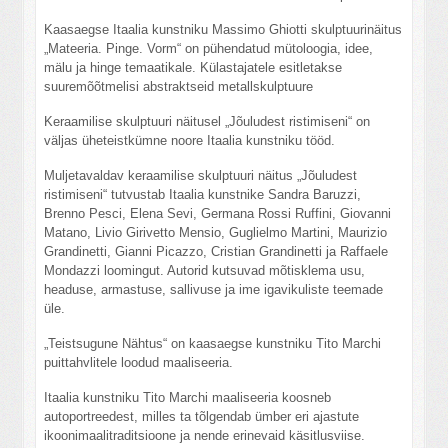
Kaasaegse Itaalia kunstniku Massimo Ghiotti skulptuurinäitus
„Mateeria. Pinge. Vorm“ on pühendatud mütoloogia, idee,
mälu ja hinge temaatikale. Külastajatele esitletakse
suuremõõtmelisi abstraktseid metallskulptuure
Keraamilise skulptuuri näitusel „Jõuludest ristimiseni“ on
väljas üheteistkümne noore Itaalia kunstniku tööd.
Muljetavaldav keraamilise skulptuuri näitus „Jõuludest
ristimiseni“ tutvustab Itaalia kunstnike Sandra Baruzzi,
Brenno Pesci, Elena Sevi, Germana Rossi Ruffini, Giovanni
Matano, Livio Girivetto Mensio, Guglielmo Martini, Maurizio
Grandinetti, Gianni Picazzo, Cristian Grandinetti ja Raffaele
Mondazzi loomingut. Autorid kutsuvad mõtisklema usu,
headuse, armastuse, sallivuse ja ime igavikuliste teemade
üle.
„Teistsugune Nähtus“ on kaasaegse kunstniku Tito Marchi
puittahvlitele loodud maaliseeria.
Itaalia kunstniku Tito Marchi maaliseeria koosneb
autoportreedest, milles ta tõlgendab ümber eri ajastute
ikoonimaalitraditsioone ja nende erinevaid käsitlusviise.