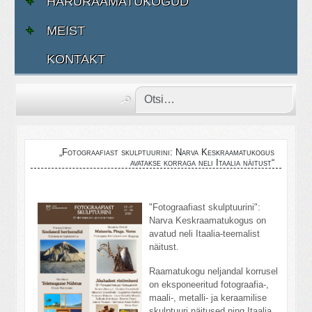
HARURAAMATUKOGUD
MEIST
KONTAKT
„Fotograafiast skulptuurini: Narva Keskraamatukogus
avatakse korraga neli Itaalia näitust“
"Fotograafiast skulptuurini":
Narva Keskraamatukogus on
avatud neli Itaalia-teemalist
näitust.
Raamatukogu neljandal korrusel
on eksponeeritud fotograafia-,
maali-, metalli- ja keraamilise
skulptuuri näitused ning Itaalia