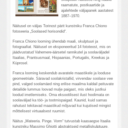
raamatute, postkaartide ja
ajalehtede väljapanek aastatest
1887–1970.
Näitusel on väljas Torinost pärit kunstniku Franca Chiono
fotoseeria „Soolased horisondid“.
Franca Chiono looming ühendab maali, skulptuuri ja
fotograafiat. Näitusel on eksponeeritud 14 fototeost, mis on
jäädvustatud Vahemere-äärsetel rannikutel ja soolaväljadel
Itaalias, Prantsusmaal, Hispaanias, Portugalis, Kreekas ja
Küprosel.
Franca looming keskendub avaratele maastikele ja looduse
geomeetriale. Säravad soolakristallid, virvendav soolase vee
pind, valged soolamäed ning erilise maailma kaldail peituvate
detailide lummus loovad mulje paigast, mis oleks justkui
loodud imetlemiseks. Oma eksootilisest ilust hoolimata on
soolaväljad ka töö- ja tootmispaigad. Kaunid, kuid samas
rahutust tekitavad maastikud mõjuvad kui kujutised mingist
mõttelisest virtuaalsest ruumist.
Näitus „Mateeria. Pinge. Vorm“ tutvustab kaasaegse Itaalia
kunstniku Massimo Ghiotti abstraktseid metalliskulptuure.