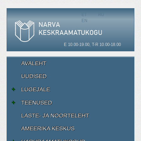
Vali keel
ET
RU
EN
E 10.00-19.00, T-R 10.00-18.00
L-P - SULETUD
AVALEHT
UUDISED
LUGEJALE
TEENUSED
LASTE- JA NOORTELEHT
AMEERIKA KESKUS