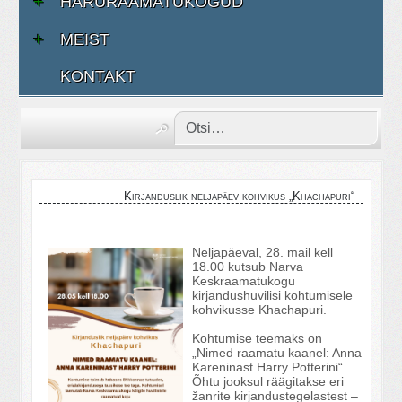
HARURAAMATUKOGUD
MEIST
KONTAKT
Kirjanduslik neljapäev kohvikus „Khachapuri“
Neljapäeval, 28. mail kell
18.00 kutsub Narva
Keskraamatukogu
kirjandushuvilisi kohtumisele
kohvikusse Khachapuri.
Kohtumise teemaks on
„Nimed raamatu kaanel: Anna
Kareninast Harry Potterini“.
Õhtu jooksul räägitakse eri
žanrite kirjandustegelastest –