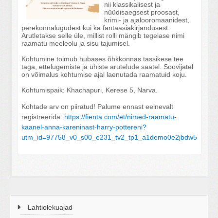
nii klassikalisest ja
nüüdisaegsest proosast,
krimi- ja ajalooromaanidest,
perekonnalugudest kui ka fantaasiakirjandusest.
Arutletakse selle üle, millist rolli mängib tegelase nimi
raamatu meeleolu ja sisu tajumisel.
Kohtumine toimub hubases õhkkonnas tassikese tee
taga, ettelugemiste ja ühiste arutelude saatel. Soovijatel
on võimalus kohtumise ajal laenutada raamatuid koju.
Kohtumispaik: Khachapuri, Kerese 5, Narva.
Kohtade arv on piiratud! Palume ennast eelnevalt
registreerida
:
https://fienta.com/et/nimed-raamatu-
kaanel-anna-kareninast-harry-pottereni?
utm_id=97758_v0_s00_e231_tv2_tp1_a1demo0e2jbdw5
Lahtiolekuajad