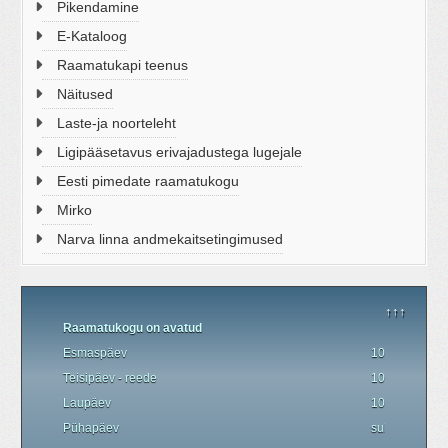
Pikendamine
E-Kataloog
Raamatukapi teenus
Näitused
Laste-ja noorteleht
Ligipääsetavus erivajadustega lugejale
Eesti pimedate raamatukogu
Mirko
Narva linna andmekaitsetingimused
↑↑↑
Raamatukogu on avatud
Esmaspäev
10.00 - 19.00
Teisipäev - reede
10.00 - 18.00
Laupäev
10.00 - 17.00
P
ü
hapäev
suletud