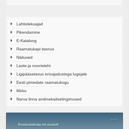
Lahtiolekuajad
Pikendamine
E-Kataloog
Raamatukapi teenus
Näitused
Laste-ja noorteleht
Ligipääsetavus erivajadustega lugejale
Eesti pimedate raamatukogu
Mirko
Narva linna andmekaitsetingimused
↑↑↑
Raamatukogu on avatud