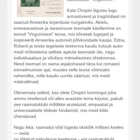
Kate Chopini liigutav lugu
armastusest ja tragöödiast on
saanud Ameerika kirjanduse nurgakiviks. Abielu,
eneseavastuse ja iseseisvuse teemade käsitlemine on
teinud "Virgumisest" teose, mis kõnetab lugejaid ja
inspireerib Ameerika autoreid põlvkondade kaupa. Edna,
Roberti ja teiste tegelaste teekonna kaudu kutsub autor
meid mõtisklema selliste ajatute teemade üle, nagu
individuaalsus ja võrdsus mitmekesises ühiskonnas.
Need teemad on sama asjakohased täna kui romaani
esmailmumise ajal, muutes selle teose võimsaks
vahendiks, mille kaudu uurida väärtusi, mis meid
määratlevad.
Olenemata sellest, kas olete Chopini loomingut juba
ammu imetlenud või alles avastate tema kirjutisi, pakub
see raamatuklubi mõtlikke arutelusid, empaatiat ja
universaalsete tõdede hindamist, mis meid kõiki
ühendavad.
Nagu ikka: raamatut võid lugeda ükskõik millises keeles
— seda
on tõlgitud paljudesse keeltesse - ent raamatuklubi