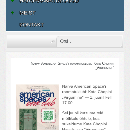
HARURAAMATUKOGUD
MEIST
KONTAKT
Narva American Space’i raamatuklubi: Kate Chopini
„Virgumine“
Narva American Space’i
raamatuklubi: Kate Chopini
„Virgumine“ — 1. juunil kell
17.00.
Sel juunil kutsume teid
mõtlikule õhtule, kus
sukeldume Kate Chopini
klassikasse "Virgumine".