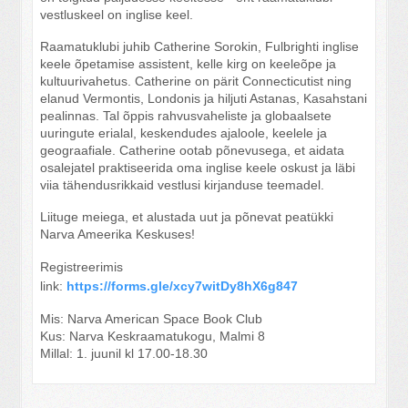
vestluskeel on inglise keel.
Raamatuklubi juhib Catherine Sorokin, Fulbrighti inglise
keele õpetamise assistent, kelle kirg on keeleõpe ja
kultuurivahetus. Catherine on pärit Connecticutist ning
elanud Vermontis, Londonis ja hiljuti Astanas, Kasahstani
pealinnas. Tal õppis rahvusvaheliste ja globaalsete
uuringute erialal, keskendudes ajaloole, keelele ja
geograafiale. Catherine ootab põnevusega, et aidata
osalejatel praktiseerida oma inglise keele oskust ja läbi
viia tähendusrikkaid vestlusi kirjanduse teemadel.
Liituge meiega, et alustada uut ja põnevat peatükki
Narva Ameerika Keskuses!
Registreerimis
link:
https://forms.gle/xcy7witDy8hX6g847
Mis: Narva American Space Book Club
Kus: Narva Keskraamatukogu, Malmi 8
Millal: 1. juunil kl 17.00-18.30