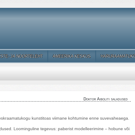
ASTE- JA NOORTELEHT
AMEERIKA KESKUS
HARURAAMATUK
Doktor Aiboliti saladused
 Keskraamatukogu kunstitoas viimane kohtumine enne suvevaheaega.
adused. Loominguline tegevus: paberist modelleerimine – hobune või