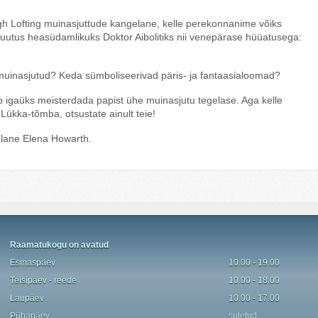
Hugh Lofting muinasjuttude kangelane, kelle perekonnanime võiks
muutus heasüdamlikuks Doktor Aibolitiks nii venepärase hüüatusega:
t muinasjutud? Keda sümboliseerivad päris- ja fantaasialoomad?
 igaüks meisterdada papist ühe muinasjutu tegelase. Aga kelle
 Lükka-tõmba, otsustate ainult teie!
adlane Elena Howarth.
Raamatukogu on avatud
Esmaspäev
10.00 - 19.00
Teisipäev - reede
10.00 - 18.00
Laupäev
10.00 - 17.00
P
ü
hapäev
suletud