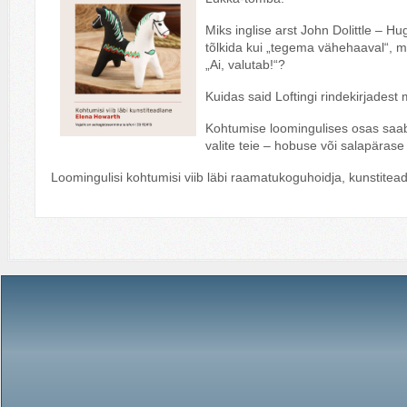
Miks inglise arst John Dolittle – 
tõlkida kui „tegema vähehaaval“, 
„Ai, valutab!“?
Kuidas said Loftingi rindekirjades
Kohtumise loomingulises osas saab
valite teie – hobuse või salapärase
Loomingulisi kohtumisi viib läbi raamatukoguhoidja, kunstite