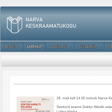
AVALEHT
UUDISED
LUGEJALE
TEENUSED
L
28. mail kell 14.00 toimub Narva
Seekord avame Doktor Aiboliti sal
Lükka-tõmba.