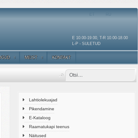
Vali keel
ET
RU
E 10.00-19.00, T-R 10.00-18.00
L-P - SULETUD
OGUD
MEIST
KONTAKT
Lahtiolekuajad
Pikendamine
E-Kataloog
Raamatukapi teenus
Näitused