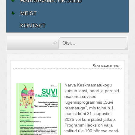
HARURAAMATUKOGUD
MEIST
KONTAKT
Suvi raamatuga
Narva Keskraamatukogu
kutsub lapsi, noori ja peresid
osalema suvises
lugemisprogrammis „Suvi
raamatuga“, mis toimub 1.
juunist kuni 31. augustini
2025 või kuni jäätist jätkub.
Programmi jaoks on välja
valitud üle 100 põneva eesti-