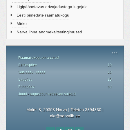
Ligipääsetavus erivajadustega lugejale
Eesti pimedate raamatukogu
Mirko
Narva linna andmekaitsetingimused
↑↑↑
Raamatukogu on avatud
Esmaspäev
10.00 - 19.00
Teisipäev - reede
10.00 - 18.00
Laupäev
10.00 - 17.00
P
ü
hapäev
suletud
Juuni - august
puhkepäevad
suletud
Malmi 8, 20308 Narva | Telefon 3594360
|
nkr@narvalib.ee