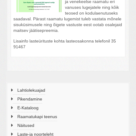
ja venekeelse raamatu eri
vanuses lugejatele ning kõik
teosed on kodulaenutuseks
saadaval. Pärast raamatu lugemist tuleb vastata mõnele
sisuküsimusele ning õigete vastuste eest ootab osalejaid
maitsev jäätisepreemia.
Lisainfo lasteürituste kohta lasteosakonna telefonil 35
91467
Lahtiolekuajad
Pikendamine
E-Kataloog
Raamatukapi teenus
Näitused
Laste-ja noorteleht