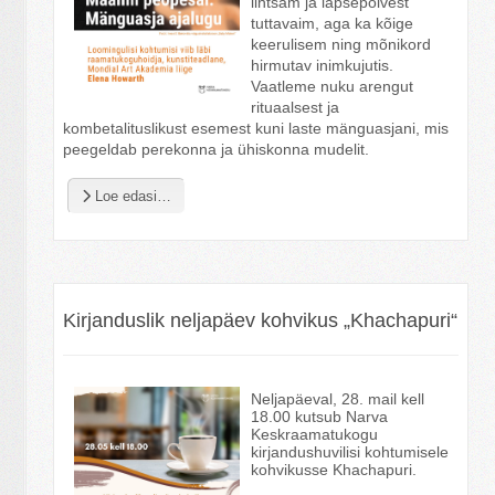
lihtsam ja lapsepõlvest
tuttavaim, aga ka kõige
keerulisem ning mõnikord
hirmutav inimkujutis.
Vaatleme nuku arengut
rituaalsest ja
kombetalituslikust esemest kuni laste mänguasjani, mis
peegeldab perekonna ja ühiskonna mudelit.
Loe edasi…
Kirjanduslik neljapäev kohvikus „Khachapuri“
Neljapäeval, 28. mail kell
18.00 kutsub Narva
Keskraamatukogu
kirjandushuvilisi kohtumisele
kohvikusse Khachapuri.