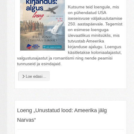
Kutsume teid loengule, mis
on pühendatud USA
iseseisvuse väljakuulutamise
250. aastapäevale. Tegemist
on esimese loenguga
ülevaatlikus minitsüklis, mis
tutvustab Ameerika
kirjanduse ajalugu. Loengus
käsitletakse koloniaalajastut,
valgustusajastut ja romantismi ning nende peamisi
tunnuseid ja esindajaid.
Loe edasi…
Loeng „Unustatud lood: Ameerika jälg
Narvas“