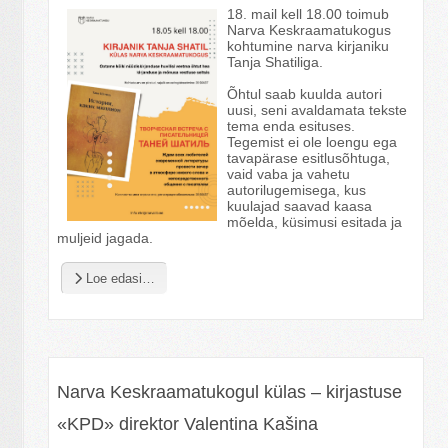
18. mail kell 18.00 toimub
Narva Keskraamatukogus
kohtumine narva kirjaniku
Tanja Shatiliga.
Õhtul saab kuulda autori
uusi, seni avaldamata tekste
tema enda esituses.
Tegemist ei ole loengu ega
tavapärase esitlusõhtuga,
vaid vaba ja vahetu
autorilugemisega, kus
kuulajad saavad kaasa
mõelda, küsimusi esitada ja
muljeid jagada.
Loe edasi…
Narva Keskraamatukogul külas – kirjastuse
«KPD» direktor Valentina Kašina