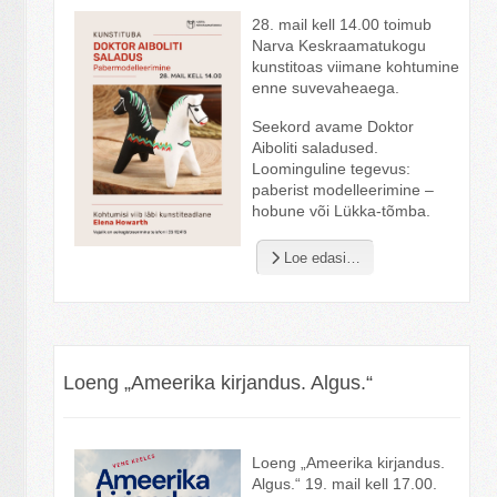
28. mail kell 14.00 toimub
Narva Keskraamatukogu
kunstitoas viimane kohtumine
enne suvevaheaega.
Seekord avame Doktor
Aiboliti saladused.
Loominguline tegevus:
paberist modelleerimine –
hobune või Lükka-tõmba.
Loe edasi…
Loeng „Ameerika kirjandus. Algus.“
Loeng „Ameerika kirjandus.
Algus.“ 19. mail kell 17.00.