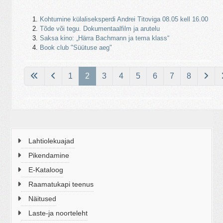
Kohtumine külaliseksperdi Andrei Titoviga 08.05 kell 16.00
Tõde või tegu. Dokumentaalfilm ja arutelu
Saksa kino: „Härra Bachmann ja tema klass“
Book club "Süütuse aeg"
Lehekülg 2 / 8
1
2
3
4
5
6
7
8
Lahtiolekuajad
Pikendamine
E-Kataloog
Raamatukapi teenus
Näitused
Laste-ja noorteleht