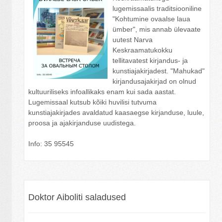
lugemissaalis
traditsiooniline
"
Kohtumine
ovaalse
laua
ü
mber
",
mis
annab
ü
levaate
uutest
Narva
Keskraamatukokku
tellitavatest
kirjandus
-
ja
kunstiajakirjadest
.
"Mahukad"
kirjandusajakirjad on olnud
kultuuriliseks infoallikaks enam kui sada aastat.
Lugemissaal kutsub kõiki huvilisi tutvuma
kunstiajakirjades avaldatud kaasaegse kirjanduse, luule,
proosa ja ajakirjanduse uudistega.
Info: 35 95545
Doktor Aiboliti saladused