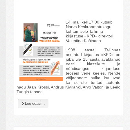
14. mail kell 17.00 kutsub
Narva Keskraamatukogu
kohtumisele Tallinna
kirjastuse «KPD» direktori
Valentina Kašinaga.
1998 aastal Tallinnas
asutatud kirjastus «KPD» on
juba üle 25 aasta avaldanud
eesti klassikute ja
nüüdisaegse kirjanduse
teoseid vene keeles. Nende
väljaannete hulka kuuluvad
ka selliste tuntud autorite
nagu Jaan Krossi, Andrus Kivirähki, Arvo Valtoni ja Leelo
Tungla teosed.
Loe edasi…