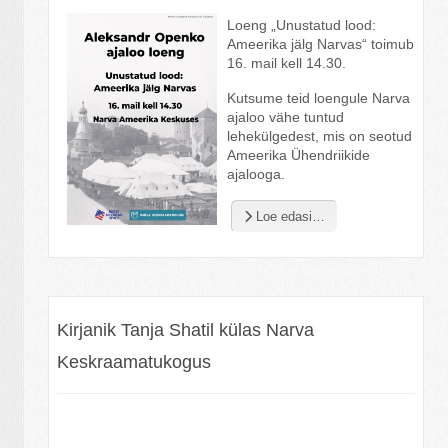
Loeng „Unustatud lood:
Ameerika jälg Narvas“ toimub
16. mail kell 14.30.
Kutsume teid loengule Narva
ajaloo vähe tuntud
lehekülgedest, mis on seotud
Ameerika Ühendriikide
ajalooga.
Loe edasi…
Kirjanik Tanja Shatil külas Narva
Keskraamatukogus