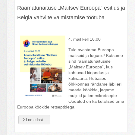
Raamatunäituse „Maitsev Euroopa“ esitlus ja
Belgia vahvlite valmistamise töötuba
4. mail kell 16.00
Tule avastama Euroopa
maitseid ja lugusid! Kutsume
sind raamatunäitusele
„Maitsev Euroopa“, kus
kohtuvad kirjandus ja
kulinaaria. Hubases
õhkkonnas rändame läbi eri
maade köökide, jagame
muljeid ja lemmikretsepte.
Oodatud on ka külalised oma
Euroopa köökide retseptidega!
Loe edasi…