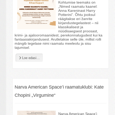
Kohtumise teemaks on
„Nimed raamatu kaanel:
Anna Kareninast Harry
Potterini“. Õhtu jooksul
räägitakse eri žanrite
kirjandustegelastest – nii
klassikalisest ja
nüüdisaegsest proosast,
krimi- ja ajalooromaanidest, perekonnalugudest kui ka
fantaasiakirjandusest. Arutletakse selle üle, millist rolli
mängib tegelase nimi raamatu meeleolu ja sisu
tajumisel.
Loe edasi…
Narva American Space’i raamatuklubi: Kate
Chopini „Virgumine“
Narva American Space’i