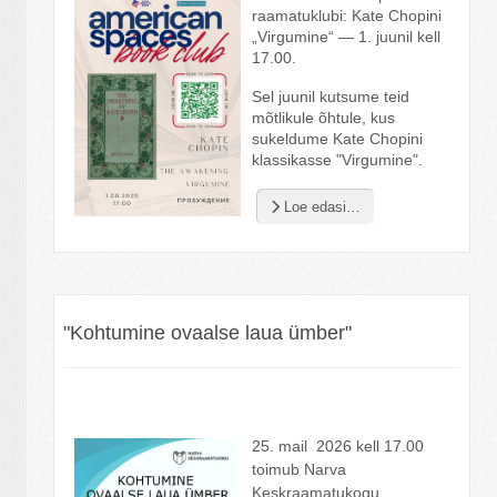
raamatuklubi: Kate Chopini
„Virgumine“ — 1. juunil kell
17.00.
Sel juunil kutsume teid
mõtlikule õhtule, kus
sukeldume Kate Chopini
klassikasse "Virgumine".
Loe edasi…
"Kohtumine ovaalse laua ümber"
25. mail
2026
kell
17.00
toimub
Narva
Keskraamatukogu