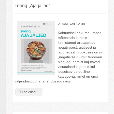
Loeng „Aja jäljed“
2. mail kell 12.00
Kohtumisel pakume ümber
mõtestada kunstis
kinnistunud arusaamad
negatiivsest, ajutisest ja
lagunevast. Fookuses on nn
„negatiivse ruumi” fenomen
ning lagunemist kujutavad
visuaalsed kujundid kui
iseseisev esteetiline
kategooria, millel on oma
väljendusjõud ja tähendussügavus.
Loe edasi…