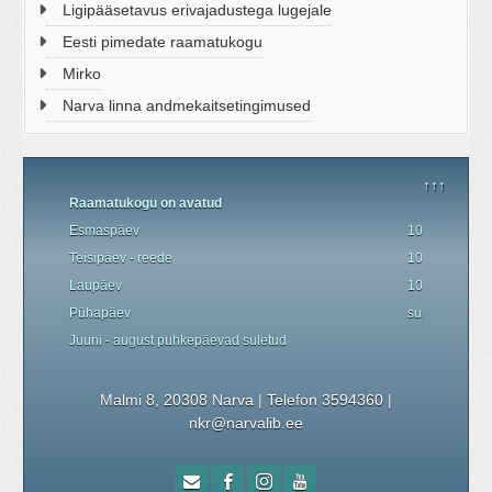
Ligipääsetavus erivajadustega lugejale
Eesti pimedate raamatukogu
Mirko
Narva linna andmekaitsetingimused
↑↑↑
Raamatukogu on avatud
Esmaspäev
10.00 - 19.00
Teisipäev - reede
10.00 - 18.00
Laupäev
10.00 - 17.00
P
ü
hapäev
suletud
Juuni - august
puhkepäevad
suletud
Malmi 8, 20308 Narva | Telefon 3594360
|
nkr@narvalib.ee