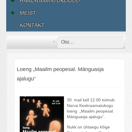
HARURAAMATUKOGUD
MEIST
KONTAKT
Loeng „Maailm peopesal. Mänguasja
ajalugu“
30. mail kell 12.00 toimub
Narva Keskraamatukogu
loeng „Maailm peopesal.
Mänguasja ajalugu“.
Nukk on ühtaegu kõige